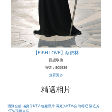
【FISH LOVE】蔡依林
國語歌曲
曲號：
805939
查看更多
精選相片
瀏覽全部
滿庭芳KTV-包廂照片
滿庭芳KTV-自助餐吧
滿庭芳
KTV-環境介紹