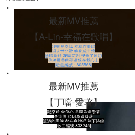
最新MV推薦
【A-Lin-幸福在歌唱】
我聽見幸福 幸福在歌唱
唱人世悲歡 終化成土壤
陰晴圓缺 花開花謝 學會了原諒
你將最美的夢遺落在我心上
[歌曲編號 : 805568]
最新MV推薦
【丁噹-愛著】
那麼難 會傷心 是因為還愛著
會疲憊 也因為還愛著
流過的眼淚 都在身體裡 刻下跡痕
[歌曲編號:803245]