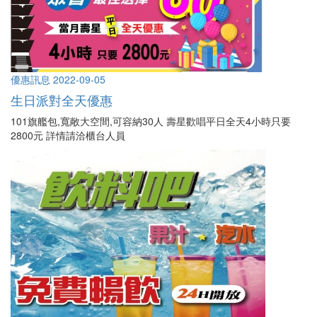
優惠訊息
2022-09-05
生日派對全天優惠
101旗艦包,寬敞大空間,可容納30人 壽星歡唱平日全天4小時只要
2800元 詳情請洽櫃台人員