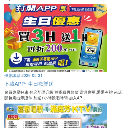
優惠訊息
2026-05-31
下載APP~生日歡樂送
會員專屬好康 包廂配備升級 歡唱費再降價 當月壽星,通通有禮 來店
開包廂出示證件 加送1小時歡唱時間 加入AP...