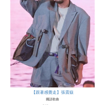
【跟著感覺走】張震嶽
國語歌曲