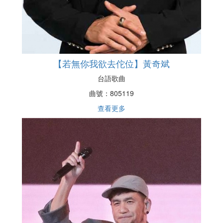
【若無你我欲去佗位】黃奇斌
台語歌曲
曲號：
805119
查看更多