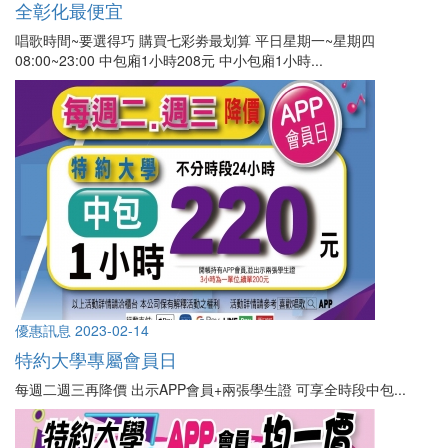
全彰化最便宜
唱歌時間~要選得巧 購買七彩劵最划算 平日星期一~星期四
08:00~23:00 中包廂1小時208元 中小包廂1小時...
優惠訊息
2023-02-14
特約大學專屬會員日
每週二週三再降價 出示APP會員+兩張學生證 可享全時段中包...